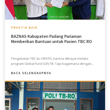
PRAKTIK BAIK
BAZNAS Kabupaten Padang Pariaman
Memberikan Bantuan untuk Pasien TBC RO
Pengobatan TBC itu GRATIS, karena dibiayai melalui
program Global Fund (GF)-TB. Tapi bagaimana dengan...
BACA SELENGKAPNYA